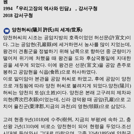
원
1994 『우리고장의 역사와 민담』，강서구청
2018 강서구청
양천허씨(陽川 許氏)의 세계(世系)
양천허씨의 시조는 공암지방의 호족이었던 허선문(許宣文)이
다. 그는 공암현(孔巖縣)에 세거하면서 농사를 많이 지었는데,
왕건이 견훤군을 정벌하기 위해 남쪽으로 향하던 중 군량미가
떨어져 위기에 처했을 때 왕건을 도와 후삼국통일에 지대한
공을 세우게 되었다. 이에 왕건은 선문(宣文)을 공암 촌주로
봉하고 공암현을 식읍(食邑)으로 하사하였다.
이로 말미암아 본관을 공암 허씨로 하였고, 후에 공암이 양천
으로 개칭됨에 따라 양천 허씨로 불려지게 되었다.양천(陽川)
허씨는 양천의 토성(土姓)이다. 양천은 본래 고구려의 제차파
의현(齊次巴衣縣)이었는데, 신라 경덕왕 때 공암(孔巖)으로 고
치어 율진군(栗津郡,지금의 과천)의 영현(領縣)으로 삼았다.
고려 현종 9년(1018)에 수주(樹州, 지금의 부평)에 속하 고, 충
선왕 2년(1310)에 비로소 양천현이 되어 현령을 두었다.조선
시대에 들어와서 그대로 따랐으며, 고종 32년(1895)에 양천군