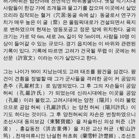
허가바위는 탑산아래 천연적인 바위동굴이다. 옛날 석기시대
사람들이 한강 가에 조개들과 물고기를 잡으며 이곳에서 살았
으리라 짐작되는 혈거（穴居:동굴 속에 삶）동굴로서 연구가
치가 매우 높은 이 굴（窟）은 올림픽대로가 건설되면서 육지
로 변하였으며 현재는 영등포공고 정문 앞에 위치한다. 굴의
크기는 가로 약 6m, 세로 2m, 길이 약 5m이며, 사람들 10명 이
상이 들어갈 수 있는 규모다. 경기 읍지에는 이 바위와 관련된
기록이 있다. 기록에 따르면 고려가 건국될 무렵 이 곳에는 허
선문（許宣文）이라는 이가 살았다고 한다.
그는 나이가 90이 지났는데도 고려 태조를 왕건을 섬겼다. 왕
건이 견훤을 정벌할 때 그가 군사들을 격려한 공이 커 공암의
촌주（孔巖村主）로 임명되었다. 그 후 그의 자손들이 공암
허씨（孔巖許氏）가 되었는데 신라시대에는 이곳을 공암
（孔巖）이라 불렀고, 고려시대에는 양천（陽川）이라 불렀
으므로 공암 허씨（孔巖許氏）는 양천 허씨（陽川許氏）이
기도 하다는 것이다. 그 후 양천허씨의 자손은 번창하였으니
조선시대 동의보감《東醫寶鑑》을 저술하신 의성 허준（許
浚），홍길동전《洪吉童傳》을 지은 교산 허균（蛟山許
筠）, 천재여류시인 난설헌 허초희（蘭雪軒 許楚姬）, 조선조