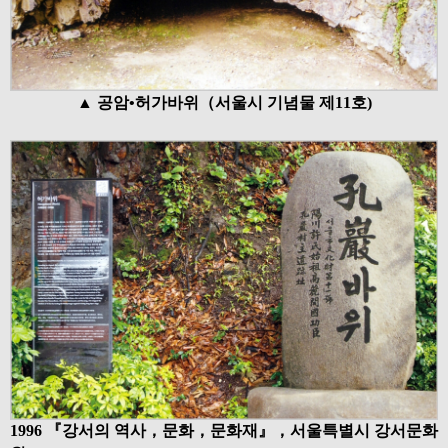
▲
공암•허가바위（서울시 기념물 제11호)
1996 『강서의 역사，문화，문화재』，서울특별시 강서문화