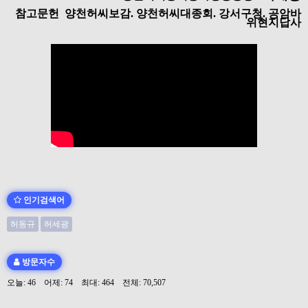
참고문헌 양천허씨보감. 양천허씨대종회. 강서구청. 공암바
위현지답사
인기검색어
허동규
허세광
방문자수
오늘: 46 어제: 74 최대: 464 전체: 70,507