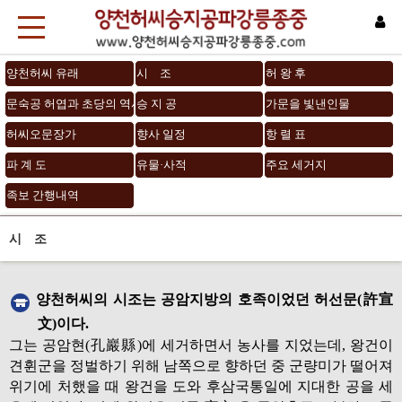
양천허씨 유래
시 조
허 왕 후
문숙공 허엽과 초당의 역사
승 지 공
가문을 빛낸인물
허씨오문장가
향사 일정
항 렬 표
파 계 도
유물·사적
주요 세거지
족보 간행내역
시 조
양천허씨의 시조는 공암지방의 호족이었던 허선문(許宣
文)이다.
그는 공암현(孔巖縣)에 세거하면서 농사를 지었는데, 왕건이
견휜군을 정벌하기 위해 남쪽으로 향하던 중 군량미가 떨어져
위기에 처했을 때 왕건을 도와 후삼국통일에 지대한 공을 세