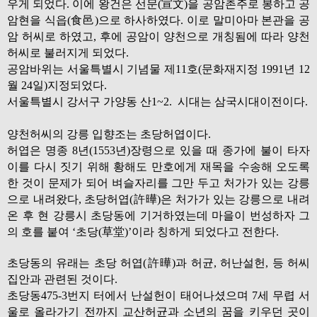
우게 되었다. 이에 왕건은 선문(宣文)을 공암촌주로 봉하고 공
암현을 식읍(食邑)으로 하사하였다. 이로 말미아마 본관을 공
암 허씨로 하였고, 후에 공암이 양천으로 개칭됨에 따라 양천
허씨로 불러지게 되었다.
공암바위는 서울특별시 기념물 제11호(문화재지정 1991년 12
월 24일)지정되었다.
서울특별시 강서구 가양동 산1~2. 시대는 삼국시대이전이다.
양천허씨의 강릉 입향조는 초당허엽이다.
허엽은 명종 8년(1553년)장령으로 있을 때 종가에 불이 타자
이를 다시 짓기 위해 황해도 만호에게 재목을 수송해 오도록
한 것이 문제가 되어 벼슬자리를 그만 두고 처가가 있는 강릉
으로 내려왔다, 초당허엽(許曄)은 처가가 있는 강릉으로 내려
온 후 현 강릉시 초당동에 기거하였는데 마을이 번성하자 그
의 호를 붙여 ‘초당(草堂)’이라 칭하게 되었다고 전한다.
초당동의 유래는 초당 허엽(許曄)과 허균, 허난설헌, 등 허씨
집안과 관련된 것이다.
초당동475-3번지 터에서 난설헌이 태어나셨으며 7세 무렵 서
울로 올라가기 전까지 교산허균과 소년의 꿈을 키우던 곳이