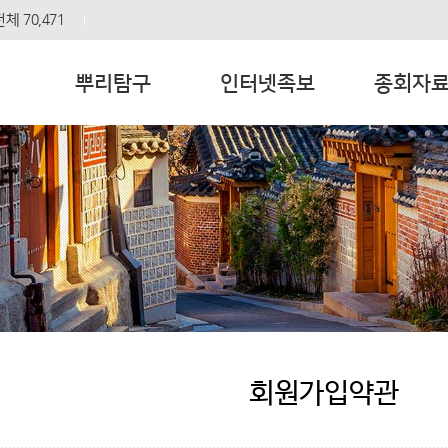
전체 70,471
뿌리탐구
인터넷족보
종회자
회원가입약관